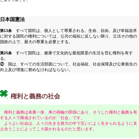
と第２５条です。
日本国憲法
すべて国民は、個人として尊重される。生命、自由、及び幸福追求
第13条
に対する国民の権利については、公共の福祉に反しない限り、立法その他の
国政の上で、最大の尊重を必要とする。
すべて国民は、健康で文化的な最低限度の生活を営む権利を有す
第25条
る。
②
国は、すべての生活部面について、社会福祉、社会保障及び公衆衛生の
向上及び増進に努めなければならない。
権利と義務の社会
権利と義務は表裏一体、車の両輪の関係にあり、そうした権利と義務を有
する人々で構成されているのが「社会」です。
よりよい社会は、人々の生きる努力の中で互いによく生きられるように支
え合うことによってこそ築かれるものだと思います。