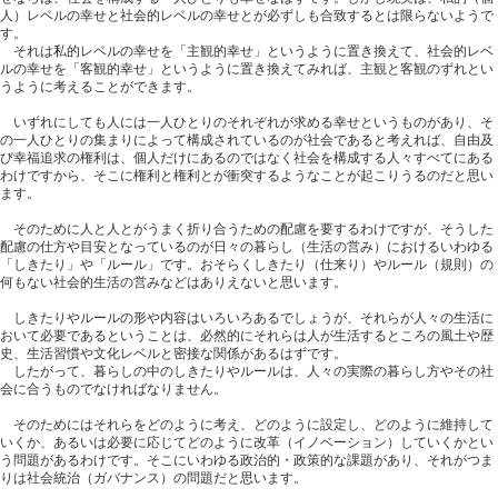
人）レベルの幸せと社会的レベルの幸せとが必ずしも合致するとは限らないようで
す。
それは私的レベルの幸せを「主観的幸せ」というように置き換えて、社会的レベ
ルの幸せを「客観的幸せ」というように置き換えてみれば、主観と客観のずれとい
うように考えることができます。
いずれにしても人には一人ひとりのそれぞれが求める幸せというものがあり、そ
の一人ひとりの集まりによって構成されているのが社会であると考えれば、自由及
び幸福追求の権利は、個人だけにあるのではなく社会を構成する人々すべてにある
わけですから、そこに権利と権利とが衝突するようなことが起こりうるのだと思い
ます。
そのために人と人とがうまく折り合うための配慮を要するわけですが、そうした
配慮の仕方や目安となっているのが日々の暮らし（生活の営み）におけるいわゆる
「しきたり」や「ルール」です。おそらくしきたり（仕来り）やルール（規則）の
何もない社会的生活の営みなどはありえないと思います。
しきたりやルールの形や内容はいろいろあるでしょうが、それらが人々の生活に
おいて必要であるということは、必然的にそれらは人が生活するところの風土や歴
史、生活習慣や文化レベルと密接な関係があるはずです。
したがって、暮らしの中のしきたりやルールは、人々の実際の暮らし方やその社
会に合うものでなければなりません。
そのためにはそれらをどのように考え、どのように設定し、どのように維持して
いくか、あるいは必要に応じてどのように改革（イノベーション）していくかとい
う問題があるわけです。そこにいわゆる政治的・政策的な課題があり、それがつま
りは社会統治（ガバナンス）の問題だと思います。