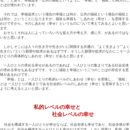
る。」とあり、幸福追求・公共の福祉というように 「幸福」と「福祉」の両方のこ
とばが使われています。
それでは、幸福追求という場合の幸福とは何か、公共の福祉という場合の福祉と
は何か、ということになりますが、福祉も幸福も「しあわせ（幸せ）」を意味する
わけですから、そのしあわせ（幸せ）というものについて考えてみるとよいと思い
ます。
おそらくそれは人によっていろいろな捉え方や考え方、感じ方、があるのではな
いかと思います。
しかしそこには人々の生き方や生きがいに関係する共通の、“よく生きよう” “よく
生きたい”という願望や欲求があるはずです。そうした願望や欲求のなかにこそ一人
ひとりの具体的なしあわせ（幸せ）があると思います。
一人ひとりの求める幸せがあるのであれば、一人ひとりの集まりである社会全体
の求める幸せもあるはずです。そこに福祉と幸福という二つのことばの存在する意
味があるわけです。
「幸福」とは、一人ひとりの私的レベルのしあわせ（幸せ）を意味し、「福祉」
とは 一人ひとりの集まりである社会的レベルのしあわせ（幸せ）を意味するという
ように考えるとよいと思います。
私的レベルの幸せと
社会レベルの幸せ
社会を構成する一人ひとりが幸せならば、社会全体も幸せであり、社会全体が幸
せならば、社会を構成する一人ひとりも幸せなはずです。しかし現実は、私的（個