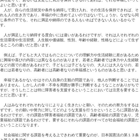
満ち足りて、あるいは安定した気分を保持できるのであれば、それも幸福といって
よいと思います。
人が、自らの生活状況や条件を納得して受け入れ、その生活を保持できれば、そ
れも人の生き方であり、幸福の中に含めてよいのではないでしょうか。なぜなら同
じ条件の下でも、それに満足や納得のできる人もいればできない人もいるからで
す。
人が満足したり納得する度合いには違いがあるわけですが、それは人それぞれの
生活環境や生活習慣、人生観や価値観、性別、年齢や経験、性格などによって生ず
るところの違いだと思います。
例えば、子どもと大人ではものごとについての理解力や生活経験に差があるため
に興味や喜びの内容には異なるものがあります。若者と高齢者では体力や人生経験
などの面での差があるわけで、子どもには子どもなりの、大人には大人なりの、若
者には若者なりの、高齢者には高齢者なりの幸福感というものがあると思います。
幸福であるかないかはその人自身の主観の問題であり、他人が判断することでは
ありません。しかし人の幸・不幸を周囲が勝手に判断するようなことがありがちで
すが、そうしたことは特に障害者を支援するということにおいては注意を要するこ
とだと思います。
人はみなそれぞれそれなりによりよく生きたいと願い、そのための努力をするは
ずです。その願いや努力に対してどのような支援を行うかというところに課題があ
るわけですが、その課題が障害者福祉の課題であり、高齢者福祉の課題であり、児
童福祉の課題であるわけです。要するにそれらの課題のすべてが社会福祉の課題だ
ということになります。
社会福祉に関する課題を考える上できわめて重要なのが、日本国憲法の第１３条