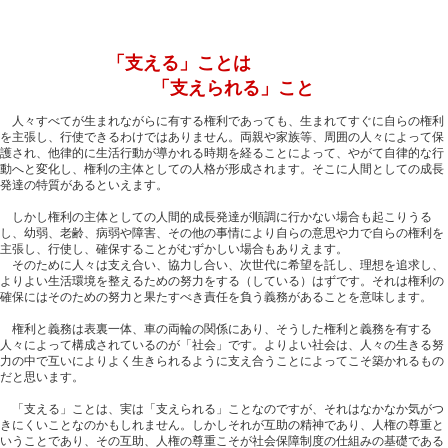
「支える」ことは
「支えられる」こと
人々すべてが生まれながらに有する権利であっても、生まれてすぐに自らの権利
を主張し、行使できるわけではありません。両親や家族等、周囲の人々によって保
護され、
他律
的に生活行動が導かれる時期を経ることによって、やがて自律的な行
動へと変化し、権利の主体としての人格が形成されます。そこに人間としての成長
発達の特質があるといえます。
しかし権利の主体としての人間的成長発達が順調に行かない場合も起こりうる
し、幼弱、老齢、病弱や障害、その他の事情により自らの意思や力で自らの権利を
主張し、行使し、確保することがむずかしい場合もありえます。
そのために人々は支え合い、協力し合い、次世代に希望を託し、理想を追求し、
よりよい生活環境を整えるための努力をする（している）はずです。それは権利の
確保にはそのための努力と果たすべき責任を負う義務があることを意味します。
権利と義務は表裏一体、車の両輪の関係にあり、そうした権利と義務を有する
人々によって構成されているのが「社会」です。よりよい社会は、人々の生きる努
力の中で互いによりよく生きられるように支え合うことによってこそ築かれるもの
だと思います。
「支える」ことは、実は「支えられる」ことなのですが、それはなかなか気がつ
きにくいことなのかもしれません。しかしそれが互助の精神であり、人権の尊重と
いうことであり、その互助、人権の尊重こそが社会保障制度の仕組みの基礎である