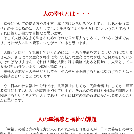
人の幸せとは・・・
幸せについての捉え方や考え方、感じ方はいろいろだとしても、しあわせ（幸
せ）の基になるのは、人として “よく生きる” “よく生きられる” ということであり、
それは誰もが目指す目標だと思います。
そして人はみなよく生きるためのそれなりの努力をする（している）はずであ
り、それが人の世の繁栄につながっていると思います。
人間が人間として繁栄していくためには、今ある生命を大切にしなければなりま
せんが、さらにその生命を将来に向けた新たな生命につなぎ続ける努力もしていか
なければなりません。それは人間が人間に課す義務であると同時に、人間として生
きる権利の行使であり、権利の確保です。
幸福の追求が人の権利だとしても、その権利を保持するために努力することは人
の義務だということになります。
今、日本の社会福祉の分野では、児童福祉にしても、高齢者福祉にしても、障害
者福祉にしてもいろいろ課題を抱えています。それらの課題は社会保障の問題とも
関連するという考え方が大切であり、それは日本の国の命運にかかわる重大なこと
だと思います。
人の幸福感と福祉の課題
「幸福」の感じ方や考え方は人それぞれかもしれませんが、日々の暮らしの中で