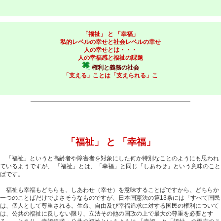
「福祉」 と 「幸福」
私的レベルの幸せと社会レベルの幸せ
人の幸せとは・・・
人の幸福感と福祉の課題
権利と義務の社会
「支える」ことは「支えられる」こ
「福祉」 と 「幸福」
「福祉」というと高齢者や障害者を対象にした何か特別なことのようにも思われ
ているようですが、 「福祉」とは、「幸福」と同じ「しあわせ」という意味のこと
ばです。
福祉も幸福もどちらも、しあわせ（幸せ）を意味することばですから、どちらか
一つのことばだけでよさそうなものですが、日本国憲法の第13条には「すべて国民
は、個人として尊重される。生命、自由及び幸福追求に対する国民の権利について
は、公共の福祉に反しない限り、立法その他の国政の上で最大の尊重を必要とす