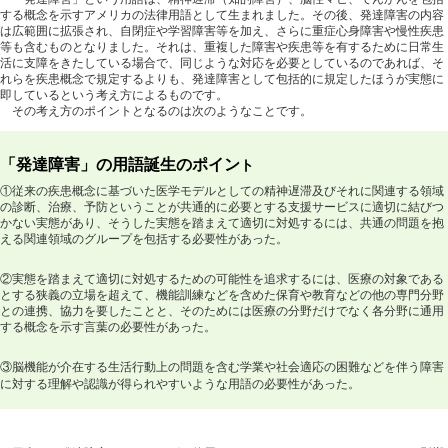
する概念を示すアメリカの法律用語として生まれました。その後、発達障害の内容
は広範囲に拡張され、自閉症や学習障害等を加え、さらに重症心身障害や慢性疾患
等も含むものとなりました。それは、重複した障害や疾患等を有するために日常生
活に支障をきたしている場合で、同じような対応を必要としているのであれば、そ
れらを疾患概念で規定するよりも、発達障害として包括的に規定したほうが実態に
即しているという考え方によるものです。
その考え方のポイントとなるのは次のようなことです。
「発達障害」の用語誕生のポイン
ト
①従来の疾患概念に基づいた医学モデルとしての精神遅滞及びそれに関連する領域
の診断、治療、予防ということが共通的に必要とする支援サービスに適切に結びつ
かない実態があり、そうした実態を踏まえて適切に対処するには、共通の問題を抱
える関連領域のグループを包括する必要性があった。
②実態を踏まえて適切に対処するための可能性を追求するには、医療の対象である
とする狭義の立場を超えて、機能訓練などを含めた保育や教育などの他の専門分野
との連携、協力を要したことと、そのためには医療の分野だけでなく各分野に通用
する概念を示す言葉の必要性があった。
③脳機能が介在する生活行動上の問題を含む学業や社会適応の困難などを伴う障害
に対する理解や認識が得られやすいような用語の必要性があった。