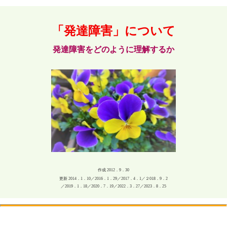
「発達障害」について
発達障害をどのように理解するか
作成 2012．9．30
更新 2014．1．10／2016．1．29／2017．4．1／２018．9．2
／2019．1．18／2020．7．19／2022．3．27／2023．8．25