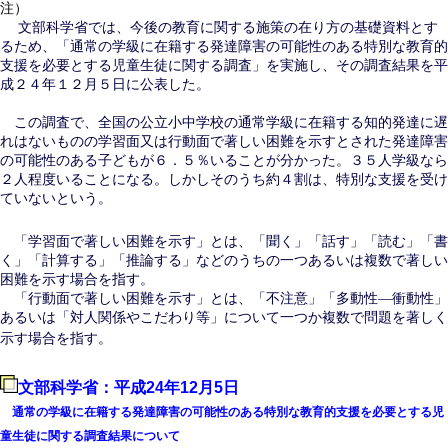
注）
文部科学省では、今後の教育に関する施策の在り方の基礎資料とす
るため、「通常の学級に在籍する発達障害の可能性のある特別な教育的
支援を必要とする児童生徒に関する調査」を実施し、その調査結果を平
成２４年１２月５日に公表した。
この調査で、全国の公立小中学校の通常学級に在籍する知的発達に遅
れはないものの学習面又は行動面で著しい困難を示すとされた発達障害
の可能性のある子どもが６．５％いることが分かった。３５人学級なら
２人程度いることになる。しかしそのうち約４割は、特別な支援を受け
ていないという。
「学習面で著しい困難を示す」とは、「聞く」「話す」「読む」「書
く」「計算する」「推論する」などのうちの一つあるいは複数で著しい
困難を示す場合を指す。
「行動面で著しい困難を示す」とは、「不注意」「多動性―衝動性」
あるいは「対人関係やこだわり等」について一つか複数で問題を著しく
示す場合を指す。
文部科学省：平成24年12月5日
通常の学級に在籍する発達障害の可能性のある特別な教育的支援を必要とする児
童生徒に関する調査結果について