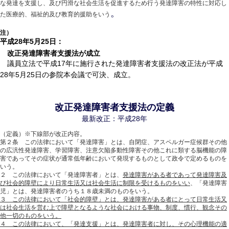
な発達を支援し、及び円滑な社会生活を促進するため行う発達障害の特性に対応し
。
た医療的、福祉的及び教育的援助をいう
注）
平成28年5月25日：
改正発達障害者支援法が成立
議員立法で平成17年に施行された発達障害者支援法の改正法が平成
28年5月25日の参院本会議で可決、成立。
改正発達障害者支援法の定
義
最新改正：平成28年
（定義）※下線部が改正内容。
第２条 この法律において「発達障害」とは、自閉症、アスペルガー症候群その他
の広汎性発達障害、学習障害、注意欠陥多動性障害その他これに類する脳機能の障
害であってその症状が通常低年齢において発現するものとして政令で定めるものを
いう。
２ この法律において「発達障害者」とは、
発達障害がある者であって発達障害及
び社会的障壁により日常生活又は社会生活に制限を受けるものをいい
、
「発達障害
児」とは、発達障害者のうち１８歳未満のものをいう。
３ この法律において「社会的障壁」とは、発達障害がある者にとって日常生活又
は社会生活を営む上で障壁となるような社会における事物、制度、慣行、観念その
他一切のものをいう。
４ この法律において、「発達支援」とは、発達障害者に対し、その心理機能の適