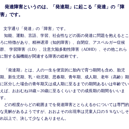
発達障害というのは、「発達期」に起こる「発達」の「障
害」です。
文字通り「発達」の「障害」です。
知能、運動、言語、学習、社会性などの面の発達に問題を抱えるとこ
ろに特徴があり、精神遅滞（知的障害）、自閉症、アスペルガー症候
群、 学習障害（LD）、注意欠陥多動性障害（ADHD）、その他これら
に類する脳機能が関連する障害の総称です。
「発達期」とは、人の一生を便宜的に胎内で育つ期間も含め、胎児
期、新生児期、乳・幼児期、思春期、青年期、成人期、老年（高齢）期
に区分した場合の青年期又は成人期に至るまでの期間あるいは年齢でい
えば、おおむね18歳～20歳に至るくらいまでの成長期の期間をいいま
す。
どの程度からどの範囲までを発達障害ととらえるかについては専門的
な見解があるようですが、おおよその出現率は児童人口の５％ないしそ
れ以上で、決して少なくありません。