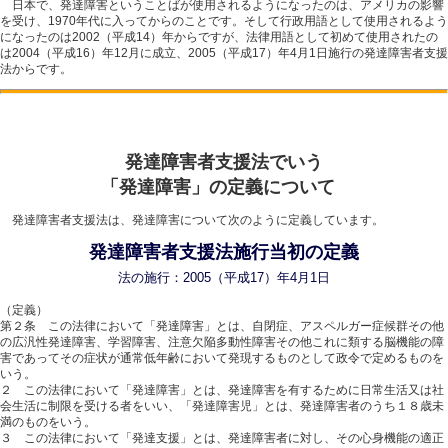
日本で、発達障害ということばが使用されるようになったのは、アメリカの影響
を受け、1970年代に入ってからのことです。そして行政用語として使用されるよう
になったのは2002（平成14）年からですが、法律用語として初めて使用されたの
は2004（平成16）年12月に成立、2005（平成17）年4月1日施行の発達障害者支援
法からです。
発達障害者支援法でいう
「発達障害」の定義について
発達障害者支援法は、発達障害について次のように定義しています。
発達障害者支援法施行当初の定義
法の施行：2005（平成17）年4月1日
（定義）
第２条 この法律において「発達障害」とは、自閉症、アスペルガー症候群その他
の広汎性発達障害、学習障害、注意欠陥多動性障害その他これに類する脳機能の障
害であってその症状が通常低年齢において発現するものとして政令で定めるものを
いう。
２ この法律において「発達障害」とは、発達障害を有するために日常生活又は社
会生活に制限を受ける者をいい、「発達障害児」とは、発達障害者のうち１８歳未
満のものをいう。
３ この法律において「発達支援」とは、発達障害者に対し、その心身機能の適正