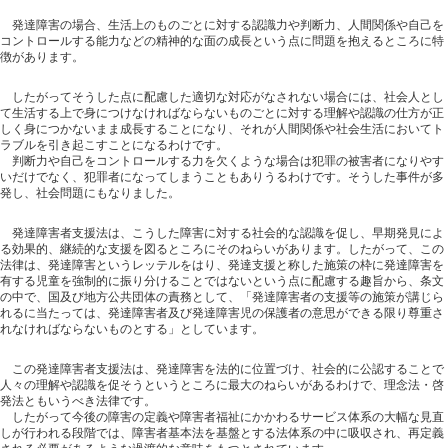
発達障害の場合、生活上のものごとに対する認識力や判断力、人間関係や自己を
コントロールする能力などの精神的な面の成長という点に問題を抱えるところに特
徴があります。
したがってそうした点に配慮した適切な対応がなされない場合には、社会人とし
て生活する上で身につけなければならないものごとに対する理解や認識の仕方が正
しく身につかないまま成長することになり、それが人間関係や社会生活においてト
ラブルを引き起こすことになるわけです。
判断力や自己をコントロールする力を欠くような場合は犯罪の被害者になりやす
いだけでなく、犯罪者になってしまうこともありうるわけです。そうした事件が多
発し、社会問題にもなりました。
発達障害者支援法は、こうした障害に対する社会的な認識を促し、早期発見によ
る効果的、継続的な支援を図るところにそのねらいがあります。したがって、この
法律は、発達障害というレッテルをはり、発達支援と称した施策の枠に発達障害を
有する児童を強制的に振り分けることではないという点に配慮する趣旨から、条文
の中で、国及び地方公共団体の責務として、「発達障害者の支援等の施策が講じら
れるに当たっては、発達障害者及び発達障害児の保護者の意思ができる限り尊重さ
れなければならないものとする」としています。
この発達障害者支援法は、発達障害を法的に位置づけ、社会的に公認することで
人々の理解や認識を促そうというところに最大のねらいがあるわけで、理念法・啓
発法ともいうべき法律です。
したがって今後の障害の定義や障害者福祉にかかわるサービス体系の大幅な見直
しが行われる段階では、障害者基本法を基盤とする法体系の中に吸収され、再定義