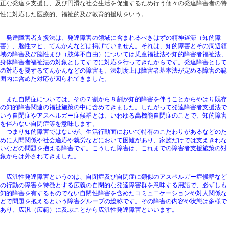
正な発達を支援し、及び円滑な社会生活を促進するため行う個々の発達障害者の特
性に対応した医療的、福祉的及び教育的援助をいう。
発達障害者支援法は、発達障害の領域に含まれるべきはずの精神遅滞（知的障
害）、脳性マヒ、てんかんなどは掲げていません。それは、知的障害とその周辺領
域の障害及び脳性まひ（肢体不自由）については児童福祉法や知的障害者福祉法、
身体障害者福祉法の対象としてすでに対応を行ってきたからです。発達障害として
の対応を要するてんかんなどの障害も、法制度上は障害者基本法が定める障害の範
囲内に含めた対応が図られてきました。
また自閉症については、その７割から８割が知的障害を伴うことからやはり既存
の知的障害関連の福祉施策の中に含めてきました。したがって発達障害者支援法で
いう自閉症やアスペルガー症候群とは、いわゆる高機能自閉症のことで、知的障害
を伴わない自閉症等を意味します。
つまり知的障害ではないが、生活行動面において特有のこだわりがあるなどのた
めに人間関係や社会適応や就労などにおいて困難があり、家族だけでは支えきれな
いなどの問題を抱える障害です。こうした障害は、これまでの障害者支援施策の対
象からは外されてきました。
広汎性発達障害というのは、自閉症及び自閉症に類似のアスペルガー症候群など
の行動の障害を特徴とする広義の自閉的な発達障害群を意味する用語で、必ずしも
知的障害を有するものでない自閉性障害を含めたコミュニケーションや対人関係な
どで問題を抱えるという障害グループの総称です。その障害の内容や状態は多様で
あり、広汎（広範）に及ぶことから広汎性発達障害といいます。