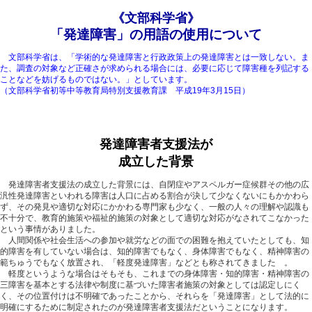
《文部科学省》
「発達障害」の用語の使用について
文部科学省は、「学術的な発達障害と行政政策上の発達障害とは一致しない。ま
た、調査の対象など正確さが求められる場合には、必要に応じて障害種を列記する
ことなどを妨げるものではない。」としています。
（文部科学省初等中等教育局特別支援教育課 平成19年3月15日）
発達障害者支援法が
成立した背景
発達障害者支援法の成立した背景には、自閉症やアスペルガー症候群その他の広
汎性発達障害といわれる障害は人口に占める割合が決して少なくないにもかかわら
ず、その発見や適切な対応にかかわる専門家も少なく、一般の人々の理解や認識も
不十分で、教育的施策や福祉的施策の対象として適切な対応がなされてこなかった
という事情がありました。
人間関係や社会生活への参加や就労などの面での困難を抱えていたとしても、知
的障害を有していない場合は、知的障害でもなく、身体障害でもなく、精神障害の
範ちゅうでもなく放置され、「軽度発達障害」などとも称されてきました 。
軽度というような場合はそもそも、これまでの身体障害・知的障害・精神障害の
三障害を基本とする法律や制度に基づいた障害者施策の対象としては認定しにく
く、その位置付けは不明確であったことから、それらを「発達障害」として法的に
明確にするために制定されたのが発達障害者支援法だということになります。