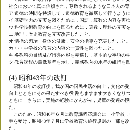
社会において真に信頼され，尊敬されるような日本人の育
ア 道徳の時間を特設して，道徳教育を徹底して行うよう
イ 基礎学力の充実を図るために，国語，算数の内容を再
ウ 科学技術教育の向上を図るために，算数，理科の充実
エ 地理，歴史教育を充実改善したこと。
オ 情操の陶冶，身体の健康，安全の指導を充実したこと
カ 小・中学校の教育の内容の一貫性を図ったこと。
キ 各教科の目標及び指導内容を精選し，基本的な事項の
ク 教育課程の最低基準を示し，義務教育の水準の維持を
(4) 昭和43年の改訂
昭和33年の改訂後，我が国の国民生活の向上，文化の発
向上とともにその果たすべき役 割もますます大きくなり
ともに，さらに，実施の経験にかんがみ，児童の発達の段
た。
このため，昭和40年６月に教育課程審議会に「小学校，
申を受け，昭和43年７月に学校教育法施行規則の一部を改
た。