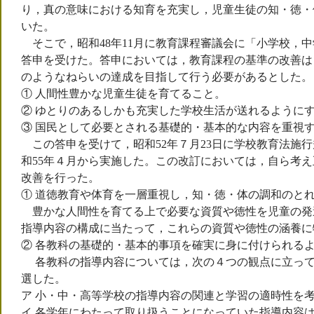
り，真の意味における知育を充実し，児童生徒の知・徳・
いた。
そこで，昭和48年11月に教育課程審議会に「小学校，中
答申を受けた。答申においては，教育課程の基準の改善は
のようなねらいの達成を目指して行う必要があるとした。
① 人間性豊かな児童生徒を育てること。
② ゆとりのあるしかも充実した学校生活が送れるように
③ 国民として必要とされる基礎的・基本的な内容を重視
この答申を受けて，昭和52年７月23日に学校教育法施
和55年４月から実施した。この改訂においては，自ら考
改善を行った。
① 道徳教育や体育を一層重視し，知・徳・体の調和のと
豊かな人間性を育てる上で必要な資質や徳性を児童の発
指導内容の構成に当たって，これらの資質や徳性の涵養に
② 各教科の基礎的・基本的事項を確実に身に付けられる
各教科の指導内容については，次の４つの観点に立って
選した。
ア 小・中・高等学校の指導内容の関連と学習の適時性を
イ 各学年にわたって取り扱うことになっていた指導内容