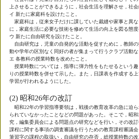
上させることができるように，社会生活を理解させ，社会
イ 新たに家庭科を設けたこと。
家庭科は，従来女子だけに課していた裁縫や家事と異な
に，家庭生活に必要な技術を修めて生活の向上を図る態度
ウ 新たに自由研究を設けたこと。
自由研究は，児童の自発的な活動を促すために，教師の
動や学年の区別なく同好の者が集まって行うクラブ活動な
エ 各教科の授業時数を改めたこと。
授業時数については，指導に弾力性をもたせるという趣旨
りの授業時数を併せて示した。また，日課表を作成する上
学習が行われるようにした。
(2) 昭和26年の改訂
昭和22年の学習指導要領は，戦後の教育改革の急に迫ら
られていなかったことなどの問題があった。そこで，昭和
究，編集委員会による問題点の研究などを行い，その改訂
課程に関する事項の調査審議を行うための教育課程審議会
筆習字の課程の取扱い，自由研究の存否，総授業時数の改