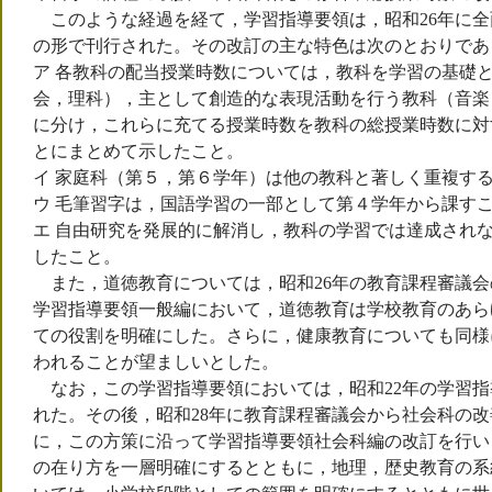
このような経過を経て，学習指導要領は，昭和26年に全
の形で刊行された。その改訂の主な特色は次のとおりであ
ア 各教科の配当授業時数については，教科を学習の基礎
会，理科），主として創造的な表現活動を行う教科（音楽
に分け，これらに充てる授業時数を教科の総授業時数に対
とにまとめて示したこと。
イ 家庭科（第５，第６学年）は他の教科と著しく重複す
ウ 毛筆習字は，国語学習の一部として第４学年から課す
エ 自由研究を発展的に解消し，教科の学習では達成され
したこと。
また，道徳教育については，昭和26年の教育課程審議会
学習指導要領一般編において，道徳教育は学校教育のあら
ての役割を明確にした。さらに，健康教育についても同様
われることが望ましいとした。
なお，この学習指導要領においては，昭和22年の学習指
れた。その後，昭和28年に教育課程審議会から社会科の
に，この方策に沿って学習指導要領社会科編の改訂を行い，
の在り方を一層明確にするとともに，地理，歴史教育の系