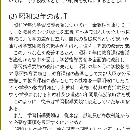
いては，小学校段階としての範囲を明確にするとともに世
(3) 昭和33年の改訂
昭和26年の学習指導要領については，全教科を通じて，
り，各教科のもつ系統性を重視 すべきではないかという
地域による学力差が目立ち，国民の基礎教育という観点か
連し科学技術教育の振興が叫ばれ，理科，算数の改善が要
このような点を改善するため，昭和31年に教育課程審議
審議会から答申を受け，学習指導要領を全面的に改訂し，
学習指導要領の改訂に先だち，昭和33年８月に学校教育
ア 学習指導要領は，教育課程の基準として文部大臣が公
整備して教育課程の基準としての性格を一層明確にしたこ
イ 小学校の教育課程は，各教科，道徳，特別教育活動及
ウ 小学校における各教科及び道徳の年間最低授業時数を
このように，従来は学習指導要領で規定していた事項を学
ある。
また，学習指導要領は，従来は一般編及び各教科編から
て必要な事項を規定するにとどめた。
昭和33年の改訂は，独立国家の国民としての正しい自覚