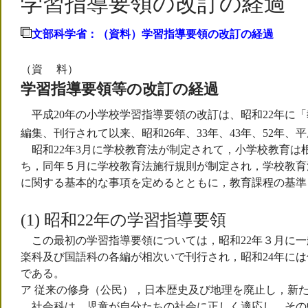
学習指導要領の改訂の経過
文部科学省：（資料）学習指導要領の改訂の経過
（資
料）
学習指導要領等の改訂の経過
平成20年の小学校学習指導要領の改訂は、
昭和22年に
編集、刊行されて以来、昭和26年、33年、43年、52年
昭和22年3月に学校教育法が制定されて，小学校教育は
ち，同年５月に学校教育法施行規則が制定され，学校教育
に関する基本的な事項を定めるとともに，教育課程の基準
(1) 昭和22年の学習指導要領
この最初の学習指導要領については，昭和22年３月に一
楽科及び国語科の各編が相次いで刊行され，昭和24年に
である。
ア 従来の修身（公民），日本歴史及び地理を廃止し，新
社会科は，児童が自分たちの社会に正しく適応し，その