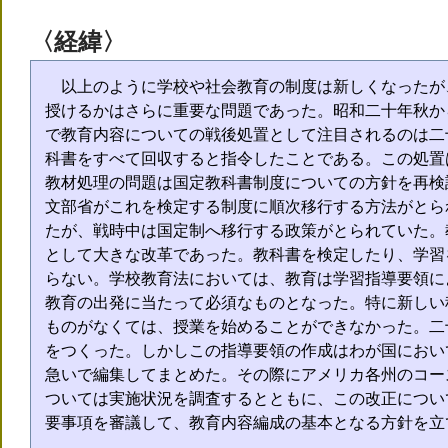
〈経緯〉
以上のように学校や社会教育の制度は新しくなったが
授けるかはさらに重要な問題であった。昭和二十年秋か
で教育内容についての戦後処置として注目されるのは二
科書をすべて回収すると指令したことである。この処置
教材処理の問題は国定教科書制度についての方針を再検
文部省がこれを検定する制度に順次移行する方法がとら
たが、戦時中は国定制へ移行する政策がとられていた。
として大きな改革であった。教科書を検定したり、学習
らない。学校教育法においては、教育は学習指導要領に
教育の出発に当たって必須なものとなった。特に新しい
ものがなくては、授業を始めることができなかった。二
をつくった。しかしこの指導要領の作成はわが国におい
急いで編集してまとめた。その際にアメリカ各州のコー
ついては実施状況を調査するとともに、この改正につい
要事項を審議して、教育内容編成の基本となる方針を立