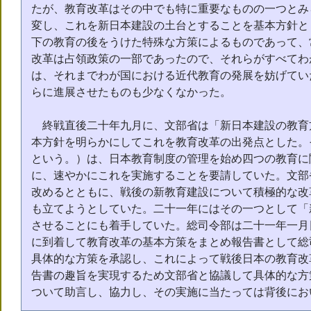
たが、教育改革はその中でも特に重要なものの一つとみ
変し、これを新日本建設の土台とすることを基本方針と
下の教育の後をうけた特殊な方策によるものであって、
改革は占領政策の一部であったので、それらがすべてわ
は、それまでわが国における近代教育の発展を妨げてい
らに進展させたものも少なくなかった。
終戦直後二十年九月に、文部省は「新日本建設の教育
本方針を明らかにしてこれを教育改革の出発点とした。
という。）は、日本教育制度の管理を始め四つの教育に
に、速やかにこれを実施することを要請していた。文部
改めるとともに、戦後の新教育建設について積極的な改
も立てようとしていた。二十一年にはその一つとして「
させることにも着手していた。総司令部は二十一年一月
に到着して教育改革の基本方策をまとめ報告書として総
具体的な方策を承認し、これによって戦後日本の教育改
告書の趣旨を実現するため文部省と協議して具体的な方
ついて助言し、協力し、その実施に当たっては背後にお