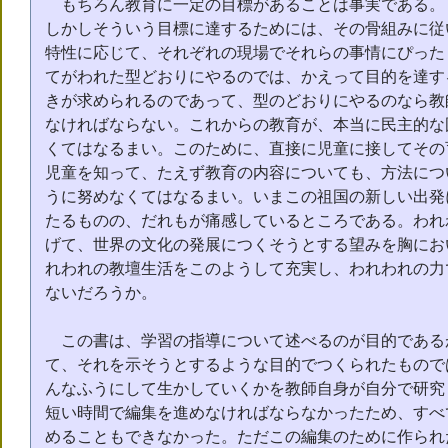
もちろん教育に一定の目標があることは事実である。
しかしそういう目標に達するためには、その骨組みに従
特性に応じて、それぞれの現場でそれらの事情にぴった
てがわれた型どおりにやるのでは、かえって目的を達す
きが求められるのであって、型のどおりにやるのなら教
なければならない。これからの教育が、本当に民主的な
くてはなるまい。このために、直接に児童に接してその
児童を知って、たえず教育の内容についても、方法につ
うに努めなくてはなるまい。いまこの祖国の新しい出発
たるものの、だれもが痛感しているところである。われ
げて、世界の文化の発展につくそうとする望みを胸にお
れわれの教壇生活をこのようして充実し、われわれの力
ないだろうか。
この書は、学習の指導について述べるのが目的である
て、それを示そうとするような目的でつくられたもので
んなふうにして生かしていくかを教師自身が自分で研究
短い時間で編集を進めなければならなかったため、すべ
めることもできなかった。ただこの編集のために作られ