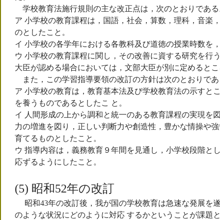
学校教育法施行規則の主な改正点は，次のとおりである
ア 小学校の教育課程は，国語，社会，算数，理科，音楽
のとしたこと。
イ 小学校の各学年における各教科及び道徳の授業時数を
ウ 小学校の教育課程に関し，その改善に資する研究を行
大臣が認める場合においては，文部大臣が別に定めるとこ
また，この学習指導要領の改訂の方針は次のとおりであ
ア 小学校の教育は，教育基本法及び学校教育法の示すと
を養うものであるとしたこ と。
イ 人間形成の上から調和と統一のある教育課程の実現を
力の増進を図り，正しい判断力や創造性，豊かな情操や強
育てるものとしたこと。
ウ 指導内容は，義務教育９年間を見通し，小学校段階と
応ずるようにしたこと。
(5) 昭和52年の改訂
昭和43年の改訂後，我が国の学校教育は急速な発展を遂
のような状況にどのように対応 するかということが課題