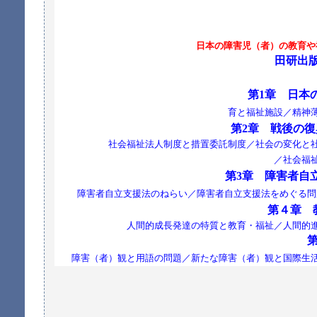
日本の障害児（者）の教育や
田研出版 
第1章 日本
義務教育の制度と障害児／学校教
育と福祉施設／精神
第2章 戦後の
社会福祉法人制度と措置委託制度／社会の変化と
／社会福
第3章 障害者自
障害者自立支援法のねらい／障害者自立支援法をめぐる問
第４章 
人間的成長発達の特質と教育・福祉／人間的
障害（者）観と用語の問題／新たな障害（者）観と国際生活