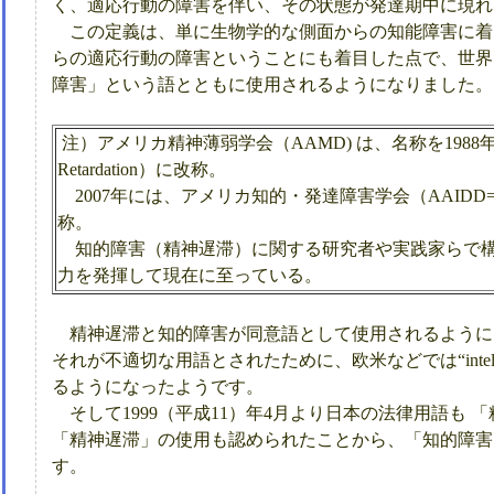
く、適応行動の障害を伴い、その状態が発達期中に現れ
この定義は、単に生物学的な側面からの知能障害に着
らの適応行動の障害ということにも着目した点で、世界
障害」という語とともに使用されるようになりました。
注）アメリカ精神薄弱学会（AAMD) は、名称を1988年に、アメリ
Retardation）に改称。
2007年には、アメリカ知的・発達障害学会（AAIDD=American Associa
称。
知的障害（精神遅滞）に関する研究者や実践家らで構
力を発揮して現在に至っている。
精神遅滞と知的障害が同意語として使用されるように
それが不適切な用語とされたために、欧米などでは“intellec
るようになったようです。
そして1999（平成11）年4月より日本の法律用語も 
「精神遅滞」の使用も認められたことから、「知的障害
す。