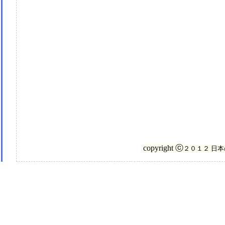
copyright ⓒ
２０１２ 日