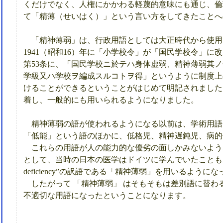
くだけでなく、人権にかかわる軽蔑的意味にも通じ、倫
て「精薄（せいはく）」という言い方をしてきたことへ
「精神薄弱」は、行政用語としては大正時代から使用
1941（昭和16）年に「小学校令」が「国民学校令」
第53条に、「国民学校ニ於テハ身体虚弱、精神薄弱其
学級又ハ学校ヲ編成スルコトヲ得」というように制度上
けることができるということがはじめて明記されました
着し、一般的にも用いられるようになりました。
精神薄弱の語が使われるようになる以前は、学術用語
「低能」という語のほかに、低格児、精神遅鈍児、病的
これらの用語が人の能力的な優劣の面しかみないよう
として、当時の日本の医学はドイツに学んでいたこともあり、ドイツ語の“
deficiency”の訳語である「精神薄弱」を用いるように
したがって 「精神薄弱」 はそもそもは差別語に替わ
不適切な用語になったということになります。