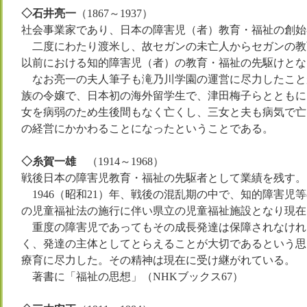
◇石井亮一
（1867～1937）
社会事業家であり、日本の障害児（者）教育・福祉の創始
二度にわたり渡米し、故セガンの未亡人からセガンの教
以前における知的障害児（者）の教育・福祉の先駆けとな
なお亮一の夫人筆子も滝乃川学園の運営に尽力したこと
族の令嬢で、日本初の海外留学生で、津田梅子らとともに
女を病弱のため生後間もなく亡くし、三女と夫も病気で亡
の経営にかかわることになったということである。
◇糸賀一雄
（1914～1968）
戦後日本の障害児教育・福祉の先駆者として業績を残す。
1946（昭和21）年、戦後の混乱期の中で、知的障害児等
の児童福祉法の施行に伴い県立の児童福祉施設となり現在
重度の障害児であってもその成長発達は保障されなけれ
く、発達の主体としてとらえることが大切であるという思
療育に尽力した。その精神は現在に受け継がれている。
著書に「福祉の思想」（NHKブックス67）