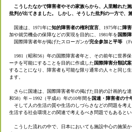
こうしたなかで障害者やその家族らから、人里離れた施
批判が出てきました。 しかし、そうした批判の一方で、
国連は、1971年に
知的障害者の権利宣言
、1975年に
障害
加や就労機会の保障などの実現を目的に、1981年を
国際障
国際障害者年が掲げたスローガンが
完全参加と平等
（Ful
1981（昭和56）年の国際障害者年と、その前年に世界
ーチを可能にすることを目的に作成した
国際障害分類試案（
することになり、障害者も可能な限り通常の人々と同じ生
ます。
さらに国連は、国際障害者年の掲げた目的の計画的な達成
和58）年～1992（平成4）年の10年間を
国連・障害者の十
そして人の生活の質や生活のしづらさなどの問題を考え
生活する社会環境との関連で考えるべき問題でもあるとい
こうした流れの中で、日本においても施設中心の施策か