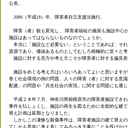
公表。
2006（平成18）年、障害者自立支援法施行。
障害（者）観も変化し、 障害者福祉の施策も施設中心か
施設はあってはならないものなのでしょうか。
本当に「施設など必要ない」ということであれば、それ
資源であり、価値あるものとしてむしろ積極的に堂々と考
施設に対する見方や考え方こそが障害者に対する偏見差
施設をめぐる考え方はいろいろあってよいと思いますが
巻く社会環境の側の問題、人々の障害（者）に対する意識
配慮」の問題や「共生社会の実現」に関する問題にも通じ
平成２８年７月、神奈川県相模原市の障害者施設できわ
事件を払しょくし、施設の再生を図るために全面的な建て
替え計画は延期となりました。
しかしこの凄惨な殺傷事件は、障害者施設の建て替えの
てしかも早急に考え直してみるべき大事なことを投げかけ