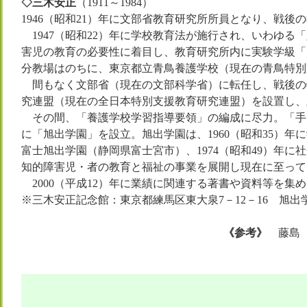
◇三木安正
（1911～1984）
1946（昭和21）年に文部省教育研究所所員となり、戦
1947（昭和22）年に学校教育法が施行され、いわゆ
害児の教育の必要性に着目し、教育研究所内に実験学級「
分教場はのちに、東京都立青鳥養護学校（現在の青鳥特別
間もなく文部省（現在の文部科学省）に転任し、戦後の
究連盟（現在の全日本特別支援教育研究連盟）を設置し、
その間、「養護学校学習指導要領」の編成に尽力。「手を
に「旭出学園」を設立。旭出学園は、1960（昭和35）年
富士旭出学園（静岡県富士宮市）、1974（昭和49）年
知的障害児・者の教育と福祉の事業を展開し現在に至って
2000（平成12）年に業績に関連する著書や資料等を集
※三木安正記念館：東京都練馬区東大泉7－12－16 旭出学園内
《参考》
藤島 