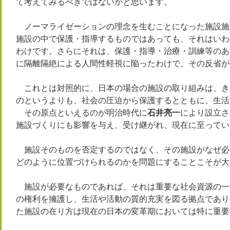
て考えてみるべきではないかと思います。
ノーマライゼーションの理念を生むことになった施設施
施設の中で保護・指導するものではあっても、それはいわ
わけです。さらにそれは、保護・指導・治療・訓練等のあ
に隔離隔絶による人間性軽視に陥ったわけで、その反省が
これとは対照的に、日本の場合の施設の取り組みは、き
のというよりも、社会の圧迫から保護するとともに、生活
その原点といえるのが明治時代に
石井亮一
により設立さ
施設づくりにも影響を与え、受け継がれ、現在に至ってい
施設そのものを否定するのではなく、その施設がなぜ必
どのように位置づけられるのかを問題にすることこそが大
施設が必要なものであれば、それは重要な社会資源の一
の権利を擁護し、生活や活動の質的充実を図る拠点であり
た施設の在り方は現在の日本の変革期においては特に重要