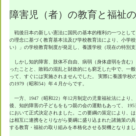
障害児（者）の教育と福祉
戦後日本の新しい憲法に国民の基本的権利の一つとして
の理念に基づく教育基本法及び学校教育法により、小学校
い）」の学校教育制度が発足し、養護学校（現在の特別支
しかし知的障害、肢体不自由、病弱（身体虚弱を含む）
ったことと、敗戦の混乱と財政的にも窮乏した中で、一般
って、すぐには実施されませんでした。 実際に養護学校
の1979（昭和54）年４月からです。
一方、1947（昭和22）年12月制定の児童福祉法によ
後、知的障害の子どもをもつ親の会の運動もあって、 195
において正式決定されました。この要綱の策定により、は
は相互に連携をとりながら要綱に盛り込まれた諸施策の具
する教育・福祉の取り組みを本格化させる契機となりまし