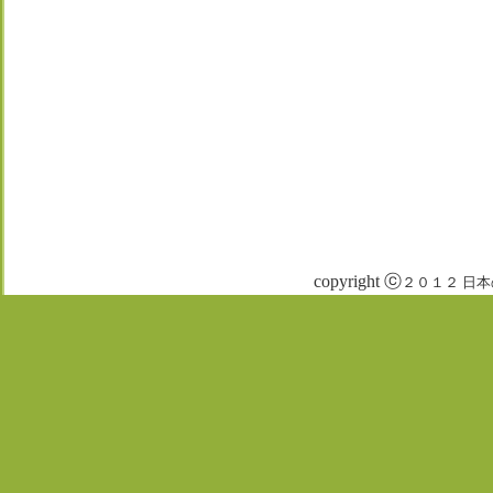
copyright ⓒ
２０１２ 日