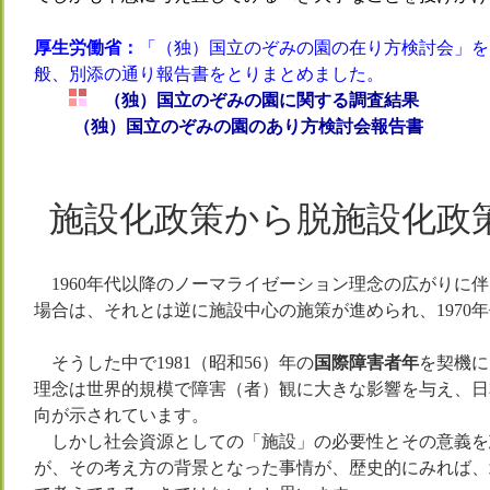
厚生労働省：
「（独）国立のぞみの園の在り方検討会」を
般、別添の通り報告書をとりまとめました。
（独）国立のぞみの園に関する調査結果
（独）国立のぞみの園のあり方検討会報告書
施設化政策から脱施設化政
1960年代以降のノーマライゼーション理念の広がりに
場合は、それとは逆に施設中心の施策が進められ、1970
そうした中で1981（昭和56）年の
国際障害者年
を契機に
理念は世界的規模で障害（者）観に大きな影響を与え、日
向が示されています。
しかし社会資源としての「施設」の必要性とその意義を
が、その考え方の背景となった事情が、歴史的にみれば、