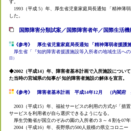
す。
1993（平成 5）年、厚生省児童家庭局長通知 「精神
した。
国際障害分類試案／国際障害者年／国際生活機
《参考》 厚生省児童家庭局長通知 「精神薄弱者援護施
厚生省「『知的障害者援護施設等入所者の地域生活への
日）
◆2002（平成14）年、障害者基本計画で入所施設につ
た当時の宮城県の知事が 知的障害者施設の解体を宣言。
《参考》 障害者基本計画 平成14年12月 （内閣府
2003（平成15）年、福祉サービスの利用の方式が「措
サービスを利用者が自ら選択できるようになる。
厚生労働省が国立のぞみの園の入所者の３～４割を07年
2004（平成16）年、長野県の500人規模の県立コロニ