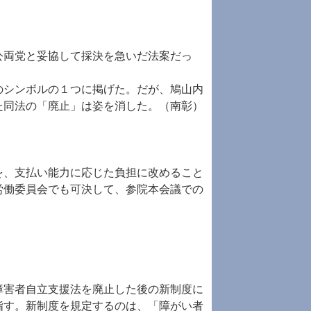
公両党と妥協して採決を急いだ法案だっ
のシンボルの１つに掲げた。だが、鳩山内
た同法の「廃止」は姿を消した。（南彰）
を、支払い能力に応じた負担に改めること
労働委員会でも可決して、参院本会議での
。
障害者自立支援法を廃止した後の新制度に
指す。新制度を規定するのは、「障がい者