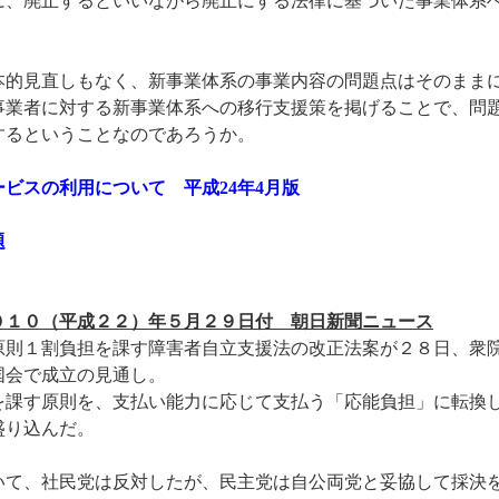
に、廃止するといいながら廃止にする法律に基づいた事業体系
的見直しもなく、新事業体系の事業内容の問題点はそのまま
事業者に対する新事業体系への移行支援策を掲げることで、問
するということなのであろうか。
ビスの利用について 平成24年4月版
題
１０（平成２２）年５月２９日付 朝日新聞ニュース
則１割負担を課す障害者自立支援法の改正法案が２８日、衆
国会で成立の見通し。
課す原則を、支払い能力に応じて支払う「応能負担」に転換
盛り込んだ。
いて、社民党は反対したが、民主党は自公両党と妥協して採決