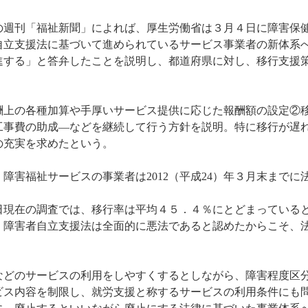
発行の週刊「福祉新聞」によれば、厚生労働省は３月４日に障害保健
自立支援法に基づいて進められているサービス事業者の新体系
推進する」と答弁したことを説明し、都道府県に対し、移行支援
上の各種加算や手厚いサービス提供に応じた報酬額の設定②
工事費の助成―などを継続して行う方針を説明。特に移行が遅
の充実を求めたという。
害福祉サービスの事業者は2012（平成24）年３月末までに
月１日現在の調査では、移行率は平均４５．４％にとどまってい
、障害者自立支援法は全面的に悪法であると認めたからこそ、
どのサービスの利用をしやすくするとしながら、障害程度区
ビス内容を制限し、就労支援と称するサービスの利用条件にも