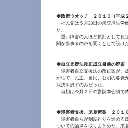
◆政策ウオッチ
２０１０（平成２
社民党は５月28日の衆院厚生労
た。
重い障害の人ほど原則として負担
閣が当事者の声を聞くとして設け
◆自立支援法改正成立目前の廃
障害者自立支援法の改正案が、成
が柱で、民主、自民、公明の各党
採決を残すのみだった。
当初は今月２日の参院本会議で成
◆障害者支援、来夏素案
２０１
障害者自らが制度作りを進める政
ついての論点を取りまとめた。来夏