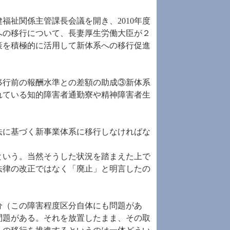
福祉関係主管課長会議を開き、2010年度
への移行について、長妻厚生労働大臣が２
策を積極的に活用して新体系への移行促進
移行前の報酬水準との差額の助成③新体系
れている知的障害者通勤寮や精神障害者生
法に基づく新事業体系に移行しなければな
るという。当然そうした状況を踏まえた上で
法律の改正ではなく「廃止」と明言したの
分（この障害程度区分自体にも問題があ
問題がある。それを放置したまま、その取