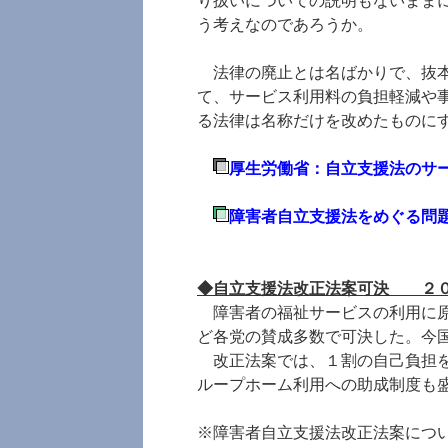
り扱いについての説明もないまま
う考えなのであろうか。
法律の廃止とは名ばかりで、抜本
て、サービス利用料の負担軽減や
る法律は名称だけを改めたものに
厚生労働省：自立支援法のサー
障害者自立支援法をめぐる問
◆自立支援法改正法案可決 ２０
障害者の福祉サービスの利用に原
ど各党の賛成多数で可決した。今
改正法案では、１割の自己負担を
ループホーム利用への助成制度も
※障害者自立支援法改正法案につ