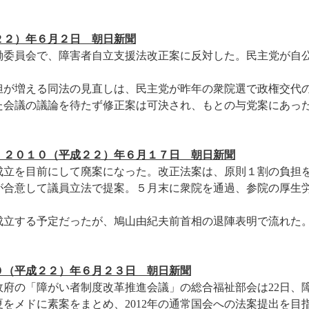
２）年６月２日 朝日新聞
働委員会で、障害者自立支援法改正案に反対した。民主党が自
が増える同法の見直しは、民主党が昨年の衆院選で政権交代
た会議の議論を待たず修正案は可決され、もとの与党案にあっ
案
２０１０（平成２２）年６月１７日 朝日新聞
立を目前にして廃案になった。改正法案は、原則１割の負担
が合意して議員立法で提案。５月末に衆院を通過、参院の厚生
立する予定だったが、鳩山由紀夫前首相の退陣表明で流れた
０（平成２２）年６月２３日 朝日新聞
府の「障がい者制度改革推進会議」の総合福祉部会は22日、
をメドに素案をまとめ、2012年の通常国会への法案提出を目