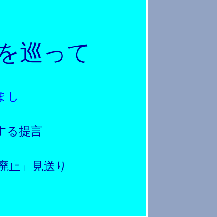
を巡って
まし
に関する提言
廃止」見送り